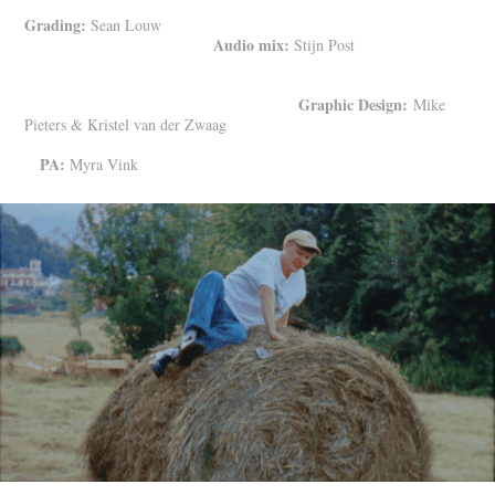
Grading:
Sean Louw
Audio mix:
Stijn Post
Graphic Design:
Mike
Pieters & Kristel van der Zwaag
PA:
Myra Vink