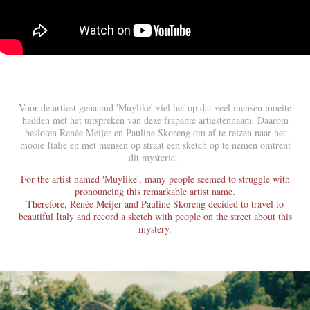
Voor de artiest genaamd 'Muylike' viel het op dat veel mensen moeite
hadden met het uitspreken van deze frapante artiestennaam. Daarom
besloten Renée Meijer en Pauline Skoreng om af te reizen naar het
mooie Italië en met mensen op straat een sketch op te nemen omtrent
dit mysterie.
For the artist named 'Muylike', many people seemed to struggle with
pronouncing this remarkable artist name.
Therefore, Renée Meijer and Pauline Skoreng decided to travel to
beautiful Italy and record a sketch with people on the street about this
mystery.