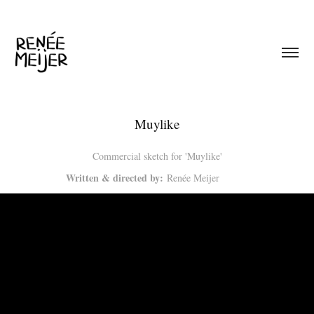
Muylike
Commercial sketch for 'Muylike'
Written & directed by:
Renée Meijer